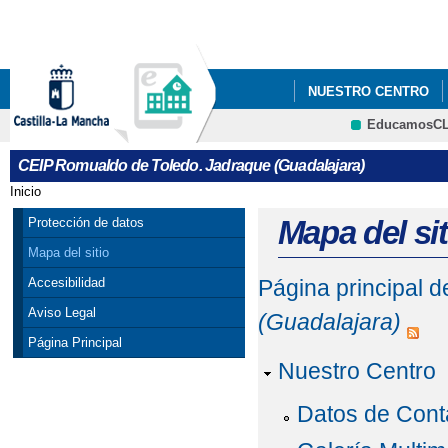
Pa
co
pri
NUESTRO CENTRO
EducamosC
CRFP
CEIP Romualdo de Toledo. Jadraque (Guadalajara)
Inicio
Se encuentra usted aquí
Mapa del sit
Protección de datos
Mapa del sitio
Accesibilidad
Página principal 
Aviso Legal
(Guadalajara)
Página Principal
Nuestro Centro
Datos de Cont